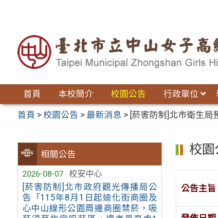
跳
至
主
要
內
容
區
首頁
本校簡介
校園公告
行政單位
首頁
>
校園公告
>
最新消息
>
[菸害防制]北市衛生
校園
相關公告
2026-08-07
校安中心
[菸害防制]北市政府觀光傳播局公
公告主旨
告「115年8月1日起迪化街商圈及
心中山線形公園周邊商圈禁菸，吸
發佈日期