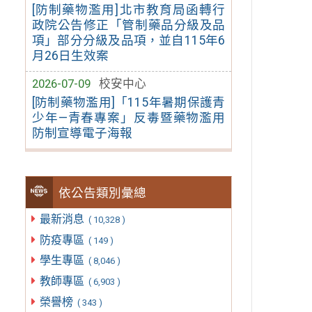
[防制藥物濫用]北市教育局函轉行
政院公告修正「管制藥品分級及品
項」部分分級及品項，並自115年6
月26日生效案
2026-07-09
校安中心
[防制藥物濫用]「115年暑期保護青
少年—青春專案」反毒暨藥物濫用
防制宣導電子海報
依公告類別彙總
最新消息
( 10,328 )
防疫專區
( 149 )
學生專區
( 8,046 )
教師專區
( 6,903 )
榮譽榜
( 343 )