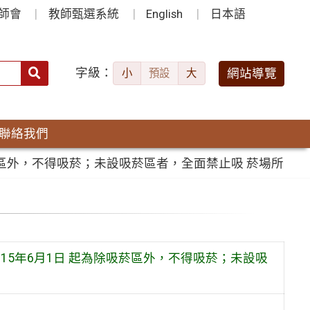
師會
教師甄選系統
English
日本語
字級：
送出
網站導覽
小
預設
大
搜
尋：
聯絡我們
菸區外，不得吸菸；未設吸菸區者，全面禁止吸 菸場所
15年6月1日 起為除吸菸區外，不得吸菸；未設吸