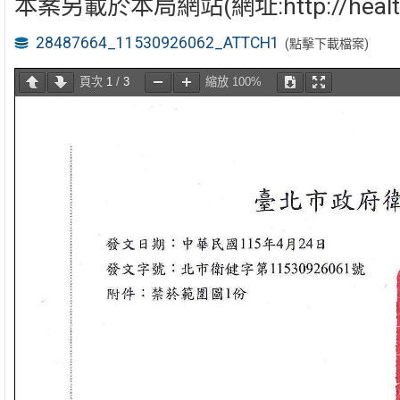
本案另載於本局網站(網址:http://health
28487664_11530926062_ATTCH1
(點擊下載檔案)
頁次
1
/
3
縮放
100%