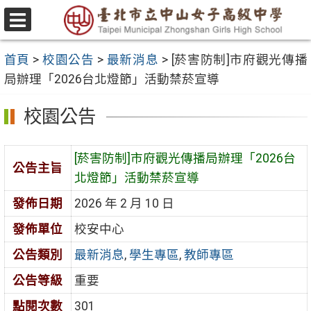
跳
至
選
主
單
首頁
>
校園公告
>
最新消息
>
[菸害防制]市府觀光傳播
要
局辦理「2026台北燈節」活動禁菸宣導
內
容
校園公告
區
[菸害防制]市府觀光傳播局辦理「2026台
公告主旨
北燈節」活動禁菸宣導
發佈日期
2026 年 2 月 10 日
發佈單位
校安中心
公告類別
最新消息
,
學生專區
,
教師專區
公告等級
重要
點閱次數
301