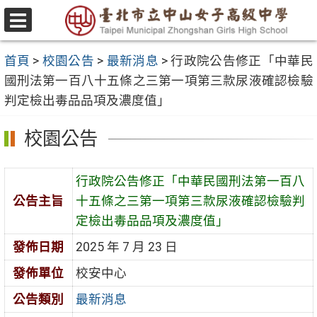
跳
至
選
主
單
首頁
>
校園公告
>
最新消息
>
行政院公告修正「中華民
要
國刑法第一百八十五條之三第一項第三款尿液確認檢驗
內
判定檢出毒品品項及濃度值」
容
區
校園公告
行政院公告修正「中華民國刑法第一百八
公告主旨
十五條之三第一項第三款尿液確認檢驗判
定檢出毒品品項及濃度值」
發佈日期
2025 年 7 月 23 日
發佈單位
校安中心
公告類別
最新消息