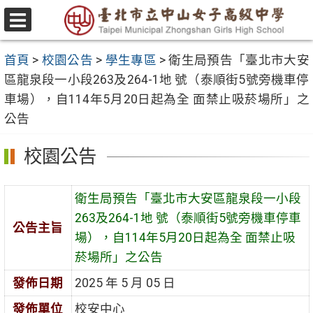
跳
至
選
主
單
首頁
>
校園公告
>
學生專區
>
衛生局預告「臺北市大安
要
區龍泉段一小段263及264-1地 號（泰順街5號旁機車停
內
車場），自114年5月20日起為全 面禁止吸菸場所」之
容
公告
區
校園公告
衛生局預告「臺北市大安區龍泉段一小段
263及264-1地 號（泰順街5號旁機車停車
公告主旨
場），自114年5月20日起為全 面禁止吸
菸場所」之公告
發佈日期
2025 年 5 月 05 日
發佈單位
校安中心