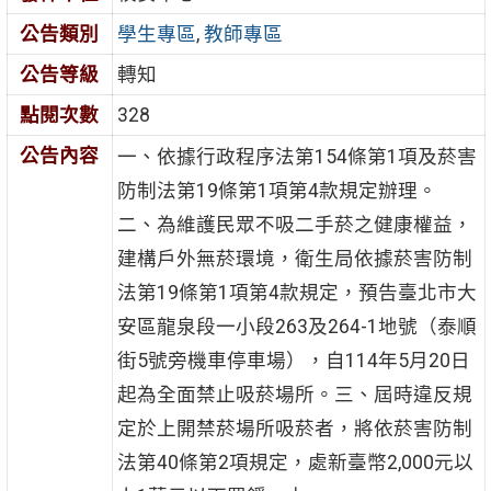
公告類別
學生專區
,
教師專區
公告等級
轉知
點閱次數
328
公告內容
一、依據行政程序法第154條第1項及菸害
防制法第19條第1項第4款規定辦理。
二、為維護民眾不吸二手菸之健康權益，
建構戶外無菸環境，衛生局依據菸害防制
法第19條第1項第4款規定，預告臺北市大
安區龍泉段一小段263及264-1地號（泰順
街5號旁機車停車場），自114年5月20日
起為全面禁止吸菸場所。三、屆時違反規
定於上開禁菸場所吸菸者，將依菸害防制
法第40條第2項規定，處新臺幣2,000元以