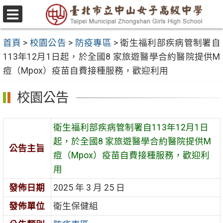
跳
至
選
主
單
首頁
>
校園公告
>
防疫專區
>
衛生福利部疾病管制署自
要
113年12月1日起，於全國8 家旅遊醫學合約醫院提供M
內
痘（Mpox）疫苗自費接種服務，歡迎利用
容
區
校園公告
衛生福利部疾病管制署自113年12月1日
起，於全國8 家旅遊醫學合約醫院提供M
公告主旨
痘（Mpox）疫苗自費接種服務，歡迎利
用
發佈日期
2025 年 3 月 25 日
發佈單位
衛生保健組