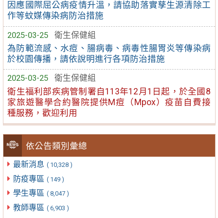
因應國際屈公病疫情升溫，請協助落實孳生源清除工
作等蚊媒傳染病防治措施
2025-03-25
衛生保健組
為防範流感、水痘、腸病毒、病毒性腸胃炎等傳染病
於校園傳播，請依說明進行各項防治措施
2025-03-25
衛生保健組
衛生福利部疾病管制署自113年12月1日起，於全國8
家旅遊醫學合約醫院提供M痘（Mpox）疫苗自費接
種服務，歡迎利用
依公告類別彙總
最新消息
( 10,328 )
防疫專區
( 149 )
學生專區
( 8,047 )
教師專區
( 6,903 )