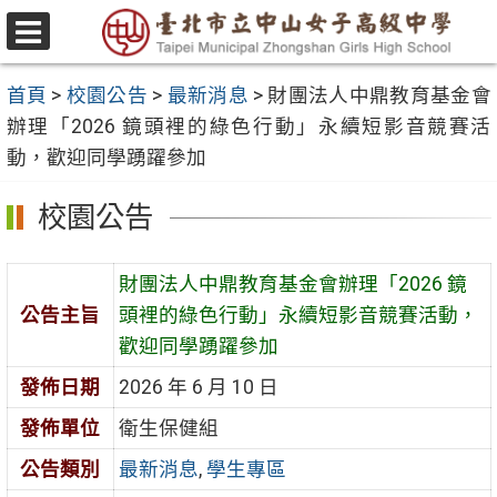
跳
至
選
主
單
首頁
>
校園公告
>
最新消息
>
財團法人中鼎教育基金會
要
辦理「2026 鏡頭裡的綠色行動」永續短影音競賽活
內
動，歡迎同學踴躍參加
容
區
校園公告
財團法人中鼎教育基金會辦理「2026 鏡
公告主旨
頭裡的綠色行動」永續短影音競賽活動，
歡迎同學踴躍參加
發佈日期
2026 年 6 月 10 日
發佈單位
衛生保健組
公告類別
最新消息
,
學生專區