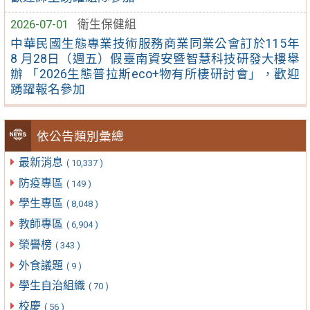
2026-07-01
衛生保健組
中華民國生態專業技術服務商業同業公會訂於115年
8 月28日（週五）假臺南資安暨智慧科技研發大樓舉
辦 「2026生態普拉斯eco+物有所棲研討會」，歡迎
踴躍報名參加
依公告類別彙總
最新消息
( 10,337 )
防疫專區
( 149 )
學生專區
( 8,048 )
教師專區
( 6,904 )
榮譽榜
( 343 )
外食議題
( 9 )
學生自治組織
( 70 )
校慶
( 56 )