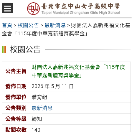
跳
至
選
主
單
首頁
>
校園公告
>
最新消息
>
財團法人嘉新兆福文化基
要
金會「115年度中華嘉新體育獎學金」
內
容
校園公告
區
財團法人嘉新兆福文化基金會「115年度
公告主旨
中華嘉新體育獎學金」
發佈日期
2026 年 5 月 11 日
發佈單位
體育組
公告類別
最新消息
公告等級
轉知
點閱次數
140