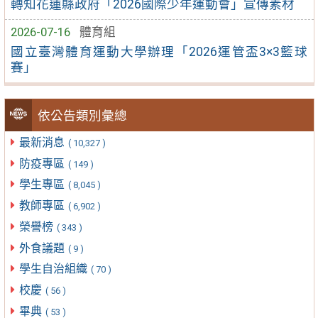
轉知花蓮縣政府「2026國際少年運動會」宣傳素材
2026-07-16
體育組
國立臺灣體育運動大學辦理「2026運管盃3×3籃球
賽」
依公告類別彙總
最新消息
( 10,327 )
防疫專區
( 149 )
學生專區
( 8,045 )
教師專區
( 6,902 )
榮譽榜
( 343 )
外食議題
( 9 )
學生自治組織
( 70 )
校慶
( 56 )
畢典
( 53 )