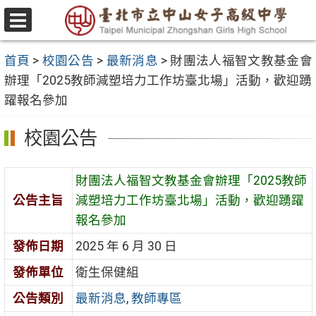
跳
至
選
主
單
首頁
>
校園公告
>
最新消息
>
財團法人福智文教基金會
要
辦理「2025教師減塑培力工作坊臺北場」活動，歡迎踴
內
躍報名參加
容
區
校園公告
財團法人福智文教基金會辦理「2025教師
公告主旨
減塑培力工作坊臺北場」活動，歡迎踴躍
報名參加
發佈日期
2025 年 6 月 30 日
發佈單位
衛生保健組
公告類別
最新消息
,
教師專區