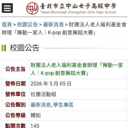
跳
至
選
主
單
首頁
>
校園公告
>
最新消息
>
財團法人老人福利基金會
要
辦理「舞動一家人｜K-pop 創意舞蹈大賽」
內
容
校園公告
區
財團法人老人福利基金會辦理「舞動一家
公告主旨
人｜K-pop 創意舞蹈大賽」
發佈日期
2026 年 5 月 05 日
發佈單位
社團活動組
公告類別
最新消息
,
學生專區
公告等級
轉知
點閱次數
145