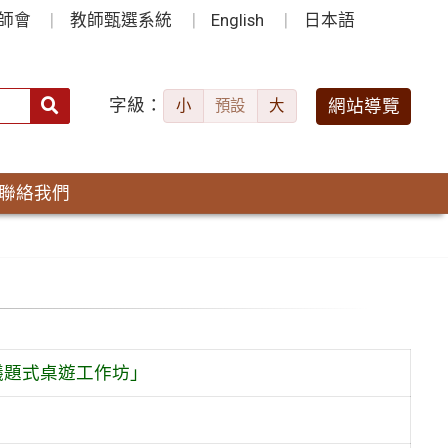
師會
教師甄選系統
English
日本語
字級：
送出
網站導覽
小
預設
大
搜
尋：
聯絡我們
議題式桌遊工作坊」