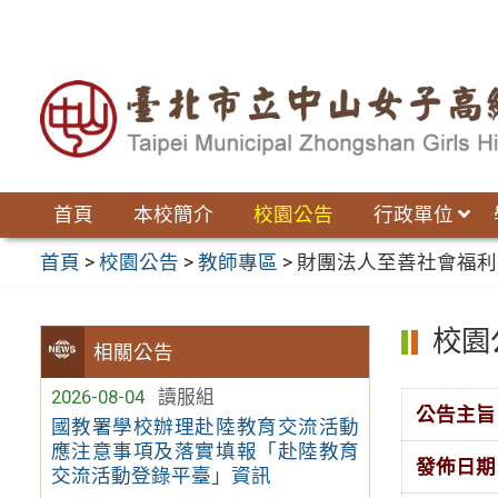
跳
至
主
要
內
容
區
首頁
本校簡介
校園公告
行政單位
首頁
>
校園公告
>
教師專區
>
財團法人至善社會福利
校園
相關公告
2026-08-04
讀服組
公告主旨
國教署學校辦理赴陸教育交流活動
應注意事項及落實填報「赴陸教育
發佈日期
交流活動登錄平臺」資訊