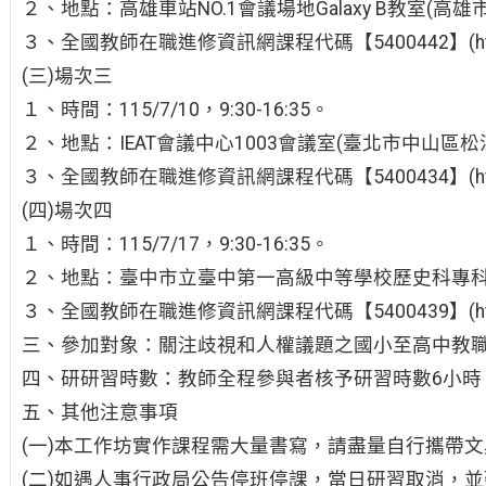
２、地點：高雄車站NO.1會議場地Galaxy B教室(高雄
３、全國教師在職進修資訊網課程代碼【5400442】(https://r
(三)場次三
１、時間：115/7/10，9:30-16:35。
２、地點：IEAT會議中心1003會議室(臺北市中山區松江
３、全國教師在職進修資訊網課程代碼【5400434】(https://r
(四)場次四
１、時間：115/7/17，9:30-16:35。
２、地點：臺中市立臺中第一高級中等學校歷史科專
３、全國教師在職進修資訊網課程代碼【5400439】(https://r
三、參加對象：關注歧視和人權議題之國小至高中教職
四、研研習時數：教師全程參與者核予研習時數6小時
五、其他注意事項
(一)本工作坊實作課程需大量書寫，請盡量自行攜帶文
(二)如遇人事行政局公告停班停課，當日研習取消，並