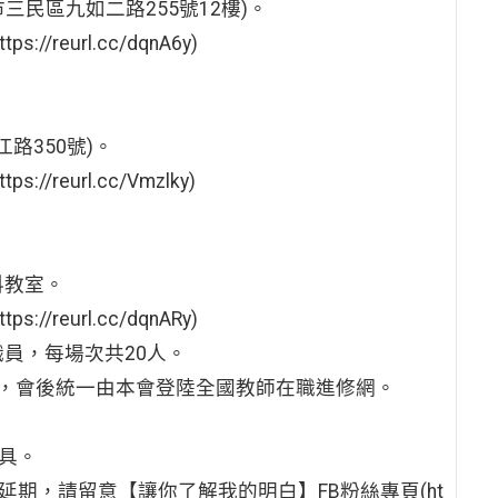
市三民區九如二路255號12樓)。
eurl.cc/dqnA6y)
路350號)。
eurl.cc/Vmzlky)
科教室。
eurl.cc/dqnARy)
員，每場次共20人。
，會後統一由本會登陸全國教師在職進修網。
具。
延期，請留意【讓你了解我的明白】FB粉絲專頁(ht