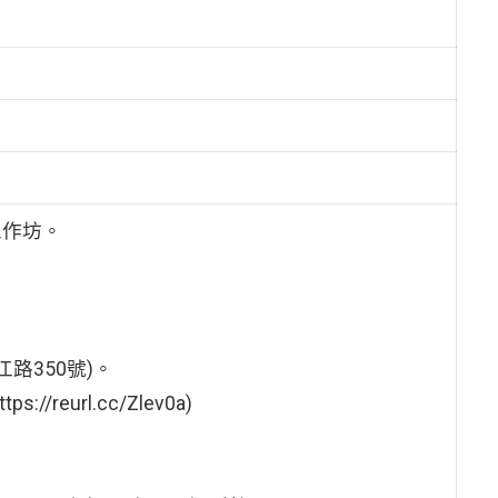
工作坊。
路350號)。
eurl.cc/Zlev0a)