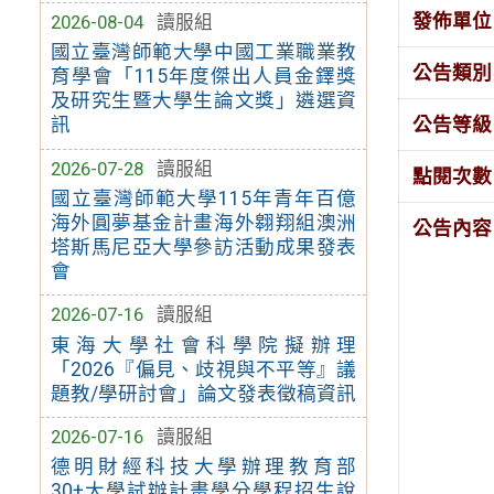
發佈單位
2026-08-04
讀服組
國立臺灣師範大學中國工業職業教
公告類別
育學會「115年度傑出人員金鐸獎
及研究生暨大學生論文獎」遴選資
公告等級
訊
2026-07-28
讀服組
點閱次數
國立臺灣師範大學115年青年百億
海外圓夢基金計畫海外翱翔組澳洲
公告內容
塔斯馬尼亞大學參訪活動成果發表
會
2026-07-16
讀服組
東海大學社會科學院擬辦理
「2026『偏見、歧視與不平等』議
題教/學研討會」論文發表徵稿資訊
2026-07-16
讀服組
德明財經科技大學辦理教育部
30+大學試辦計畫學分學程招生說