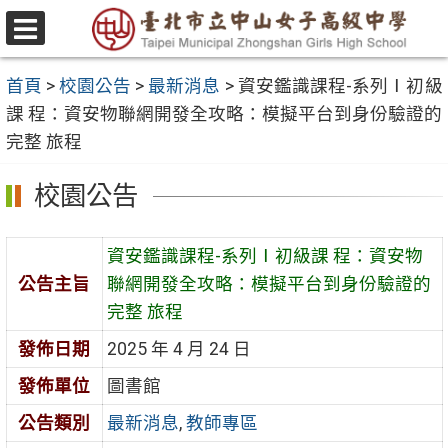
跳
至
選
主
單
首頁
>
校園公告
>
最新消息
>
資安鑑識課程-系列Ⅰ初級
要
課 程：資安物聯網開發全攻略：模擬平台到身份驗證的
內
完整 旅程
容
區
校園公告
資安鑑識課程-系列Ⅰ初級課 程：資安物
公告主旨
聯網開發全攻略：模擬平台到身份驗證的
完整 旅程
發佈日期
2025 年 4 月 24 日
發佈單位
圖書館
公告類別
最新消息
,
教師專區