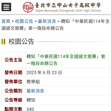
跳
至
選
主
單
首頁
>
校園公告
>
最新消息
>
轉知「中華民國114年全
要
國語文競賽」第一階段命題公告
內
容
校園公告
區
轉知「中華民國114年全國語文競賽」第
公告主旨
一階段命題公告
發佈日期
2025 年 6 月 23 日
發佈單位
教學組
公告類別
最新消息
公告等級
轉知
點閱次數
340