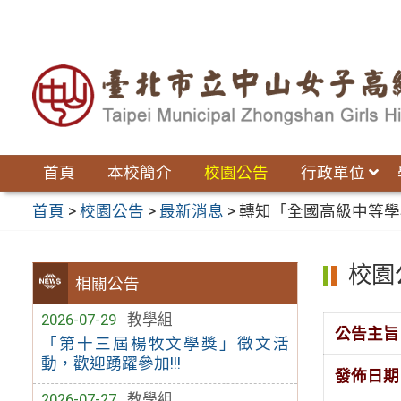
跳
至
主
要
內
容
區
首頁
本校簡介
校園公告
行政單位
首頁
>
校園公告
>
最新消息
>
轉知「全國高級中等學
校園
相關公告
2026-07-29
教學組
公告主旨
「第十三屆楊牧文學獎」徵文活
動，歡迎踴躍參加!!!
發佈日期
2026-07-27
教學組