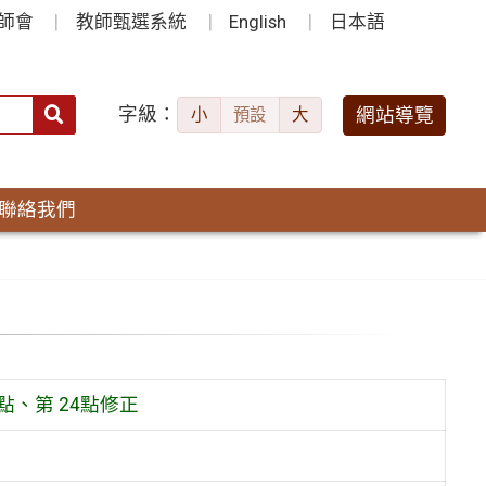
師會
教師甄選系統
English
日本語
字級：
送出
網站導覽
小
預設
大
搜
尋：
聯絡我們
、第 24點修正