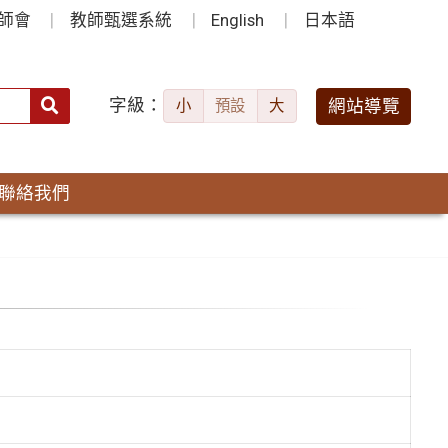
師會
教師甄選系統
English
日本語
字級：
送出
網站導覽
小
預設
大
搜
尋：
聯絡我們