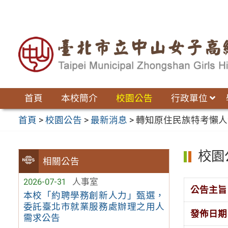
跳
至
主
要
內
容
區
首頁
本校簡介
校園公告
行政單位
首頁
>
校園公告
>
最新消息
>
轉知原住民族特考懶人
校園
相關公告
2026-07-31
人事室
公告主旨
本校「約聘學務創新人力」甄選，
委託臺北市就業服務處辦理之用人
發佈日期
需求公告