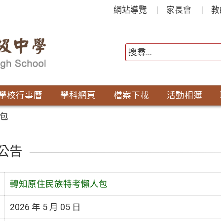
網站導覽
家長會
教
學校行事曆
學科網頁
檔案下載
活動相簿
包
公告
轉知原住民族特考懶人包
2026 年 5 月 05 日