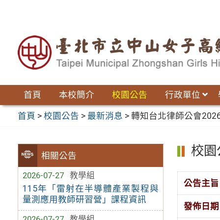
跳
至
主
要
內
容
區
首頁
本校簡介
校園公告
行政單位
首頁
>
校園公告
>
最新消息
>
轉知台北律師公會20
校園
相關公告
2026-07-27
教學組
公告主旨
115年「雷射在半導體產業製程與
量測應用教師研習營」課程資訊
發佈日期
2026-07-27
教學組