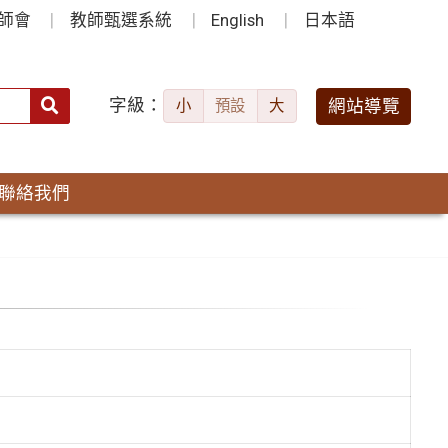
師會
教師甄選系統
English
日本語
字級：
送出
網站導覽
小
預設
大
搜
尋：
聯絡我們