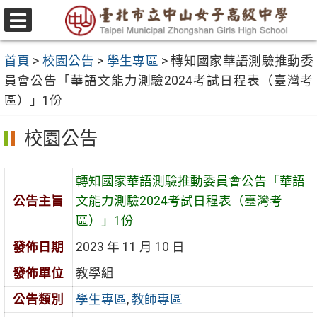
跳
至
選
主
單
首頁
>
校園公告
>
學生專區
>
轉知國家華語測驗推動委
要
員會公告「華語文能力測驗2024考試日程表（臺灣考
內
區）」1份
容
區
校園公告
轉知國家華語測驗推動委員會公告「華語
公告主旨
文能力測驗2024考試日程表（臺灣考
區）」1份
發佈日期
2023 年 11 月 10 日
發佈單位
教學組
公告類別
學生專區
,
教師專區