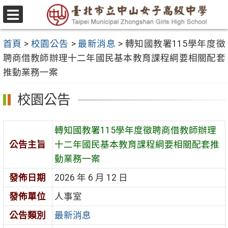
跳
至
選
主
單
首頁
>
校園公告
>
最新消息
>
轉知國教署115學年度徵
要
聘商借教師辦理十二年國民基本教育課程綱要相關配套
內
推動業務一案
容
區
校園公告
轉知國教署115學年度徵聘商借教師辦理
公告主旨
十二年國民基本教育課程綱要相關配套推
動業務一案
發佈日期
2026 年 6 月 12 日
發佈單位
人事室
公告類別
最新消息