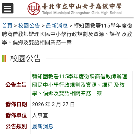
跳
至
選
主
單
首頁
>
校園公告
>
最新消息
>
轉知國教署115學年度徵
要
聘商借教師辦理國民中小學行政規劃及資源、課程 及教
內
學、偏鄉及雙語相關業務一案
容
區
校園公告
轉知國教署115學年度徵聘商借教師辦理
公告主旨
國民中小學行政規劃及資源、課程 及教
學、偏鄉及雙語相關業務一案
發佈日期
2026 年 3 月 27 日
發佈單位
人事室
公告類別
最新消息