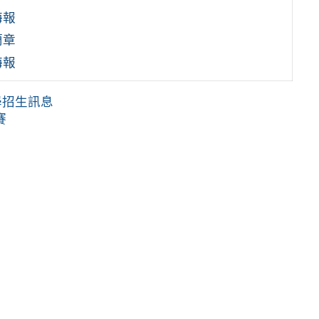
海報
簡章
海報
學招生訊息
賽