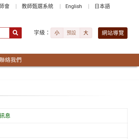
師會
教師甄選系統
English
日本語
字級：
送出
網站導覽
小
預設
大
搜
尋：
聯絡我們
訊息