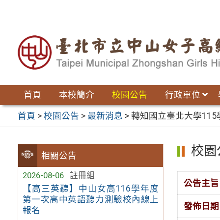
跳
至
主
要
內
容
區
首頁
本校簡介
校園公告
行政單位
首頁
>
校園公告
>
最新消息
>
轉知國立臺北大學11
校園
相關公告
2026-08-06
註冊組
公告主旨
【高三英聽】中山女高116學年度
第一次高中英語聽力測驗校內線上
發佈日期
報名