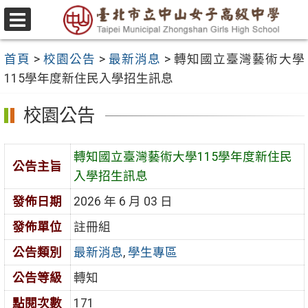
跳
至
選
主
單
首頁
>
校園公告
>
最新消息
>
轉知國立臺灣藝術大學
要
115學年度新住民入學招生訊息
內
容
校園公告
區
轉知國立臺灣藝術大學115學年度新住民
公告主旨
入學招生訊息
發佈日期
2026 年 6 月 03 日
發佈單位
註冊組
公告類別
最新消息
,
學生專區
公告等級
轉知
點閱次數
171