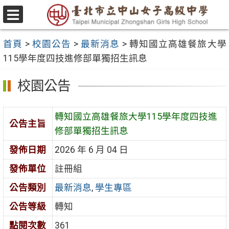
跳
至
選
主
單
首頁
>
校園公告
>
最新消息
>
轉知國立高雄餐旅大學
要
115學年度四技進修部單獨招生訊息
內
容
校園公告
區
轉知國立高雄餐旅大學115學年度四技進
公告主旨
修部單獨招生訊息
發佈日期
2026 年 6 月 04 日
發佈單位
註冊組
公告類別
最新消息
,
學生專區
公告等級
轉知
點閱次數
361