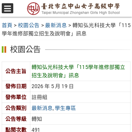
跳
至
選
主
單
首頁
>
校園公告
>
最新消息
>
轉知弘光科技大學「115
要
學年進修部獨立招生及說明會」訊息
內
容
校園公告
區
轉知弘光科技大學「115學年進修部獨立
公告主旨
招生及說明會」訊息
發佈日期
2026 年 5 月 19 日
發佈單位
註冊組
公告類別
最新消息
,
學生專區
公告等級
轉知
點閱次數
491