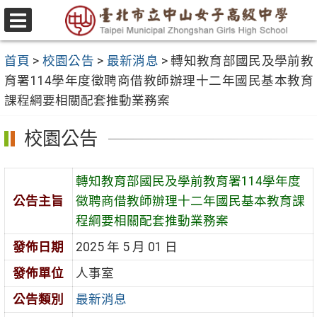
跳
至
選
主
單
首頁
>
校園公告
>
最新消息
>
轉知教育部國民及學前教
要
育署114學年度徵聘商借教師辦理十二年國民基本教育
內
課程綱要相關配套推動業務案
容
區
校園公告
轉知教育部國民及學前教育署114學年度
公告主旨
徵聘商借教師辦理十二年國民基本教育課
程綱要相關配套推動業務案
發佈日期
2025 年 5 月 01 日
發佈單位
人事室
公告類別
最新消息