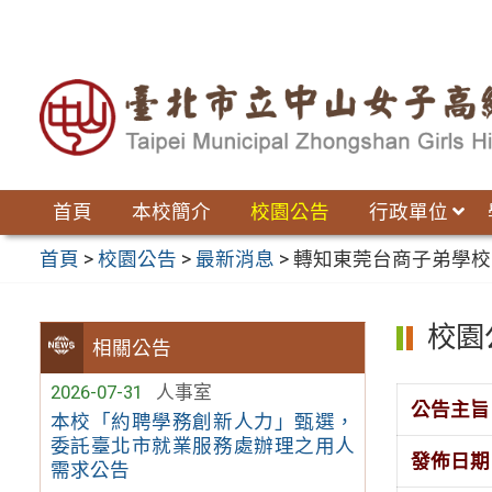
跳
至
主
要
內
容
區
首頁
本校簡介
校園公告
行政單位
首頁
>
校園公告
>
最新消息
>
轉知東莞台商子弟學校
校園
相關公告
2026-07-31
人事室
公告主旨
本校「約聘學務創新人力」甄選，
委託臺北市就業服務處辦理之用人
發佈日期
需求公告