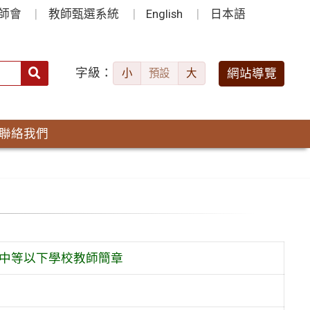
師會
教師甄選系統
English
日本語
字級：
送出
網站導覽
小
預設
大
搜
尋：
聯絡我們
級中等以下學校教師簡章