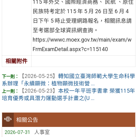
115 年外交、國際經濟商務、 民航 、原住
民族特考定於 115 年 5 月 26 日至 6 月 4
日下午 5 時止受理網路報名，相關訊息請
至考選部全球資訊網查詢。
https://wwwc.moex.gov.tw/main/exam/w
FrmExamDetail.aspx?c=115140
相關附件
【2026-05-25】
轉知國立臺灣師範大學生命科學
系辦理「永續顯微：植物顯微技術營 ...
【2026-05-23】
本校一年平班李書聿 榮獲115年
培育優秀或具潛力運動選手計畫之(U ...
相關公告
2026-07-31
人事室