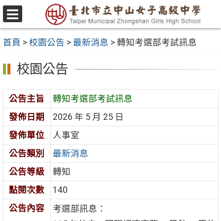
跳
至
選
主
單
首頁
>
校園公告
>
最新消息
>
轉知考選部考試訊息
要
內
校園公告
容
區
公告主旨
轉知考選部考試訊息
發佈日期
2026 年 5 月 25 日
發佈單位
人事室
公告類別
最新消息
公告等級
轉知
點閱次數
140
公告內容
考選部訊息：