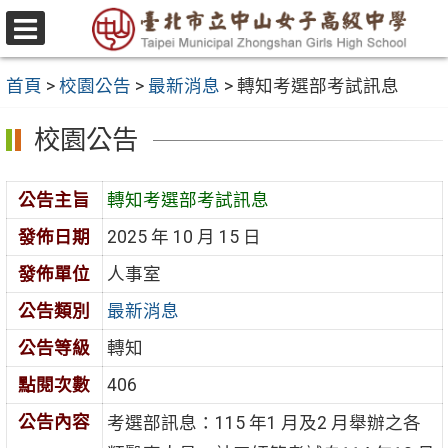
跳
至
選
主
單
首頁
>
校園公告
>
最新消息
>
轉知考選部考試訊息
要
內
校園公告
容
區
公告主旨
轉知考選部考試訊息
發佈日期
2025 年 10 月 15 日
發佈單位
人事室
公告類別
最新消息
公告等級
轉知
點閱次數
406
公告內容
考選部訊息：115 年1 月及2 月舉辦之各