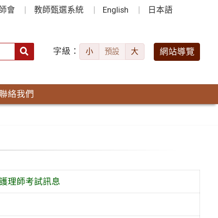
師會
教師甄選系統
English
日本語
字級：
送出
網站導覽
小
預設
大
搜
尋：
聯絡我們
試護理師考試訊息