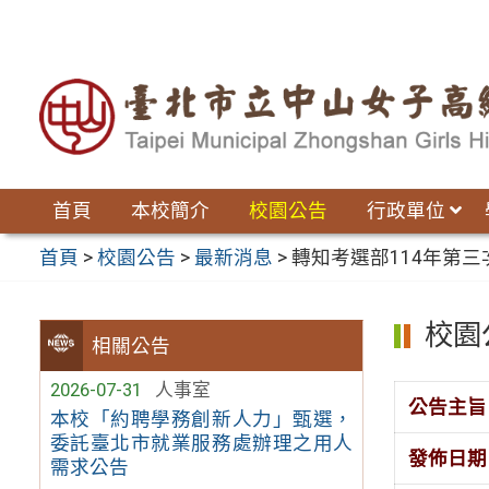
跳
至
主
要
內
容
區
首頁
本校簡介
校園公告
行政單位
首頁
>
校園公告
>
最新消息
>
轉知考選部114年第
校園
相關公告
2026-07-31
人事室
公告主旨
本校「約聘學務創新人力」甄選，
委託臺北市就業服務處辦理之用人
發佈日期
需求公告