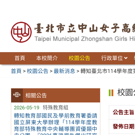
跳
至
主
要
內
容
區
首頁
本校簡介
校園公告
行政單位
首頁
>
校園公告
>
最新消息
>
轉知臺北市114學年
校園
相關公告
2026-05-19
特殊教育組
公告主旨
轉知教育部國民及學前教育署委請
國立屏東大學辦理「114學年度教
發佈日期
育部特殊教育中央輔導團資優類中