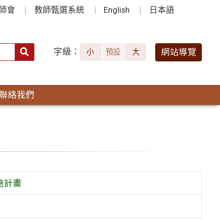
師會
教師甄選系統
English
日本語
字級：
送出
網站導覽
小
預設
大
搜
尋：
聯絡我們
施計畫