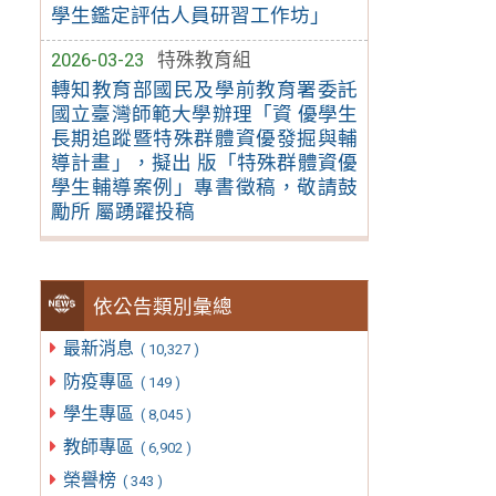
學生鑑定評估人員研習工作坊」
2026-03-23
特殊教育組
轉知教育部國民及學前教育署委託
國立臺灣師範大學辦理「資 優學生
長期追蹤暨特殊群體資優發掘與輔
導計畫」，擬出 版「特殊群體資優
學生輔導案例」專書徵稿，敬請鼓
勵所 屬踴躍投稿
依公告類別彙總
最新消息
( 10,327 )
防疫專區
( 149 )
學生專區
( 8,045 )
教師專區
( 6,902 )
榮譽榜
( 343 )