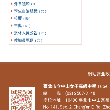
外食議題
( 9 )
學生自治組織
( 70 )
校慶
( 56 )
畢典
( 53 )
退休人員公告
( 70 )
教職員甄選
( 79 )
網站安全政
臺北市立中山女子高級中學
Taipei
總 機：(02) 2507-3148
學校地址：10490 臺北市中山區長
No. 141, Sec. 2, Chang’an E. Rd., Zho