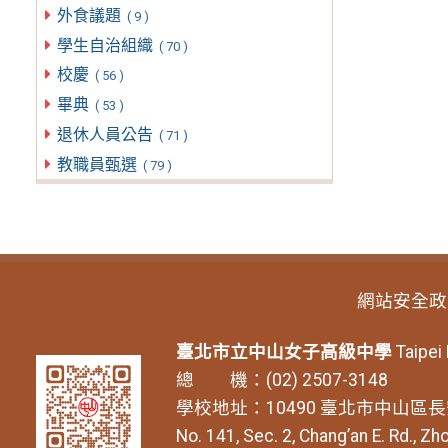
外食議題
( 9 )
學生自治組織
( 70 )
校慶
( 56 )
畢典
( 53 )
退休人員公告
( 71 )
教職員甄選
( 79 )
網站安全政
臺北市立中山女子高級中學
Taipei
總 機：(02) 2507-3148
學校地址：10490 臺北市中山區長
No. 141, Sec. 2, Chang’an E. Rd., Zho