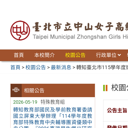
跳
至
主
要
內
容
區
首頁
本校簡介
校園公告
行政單位
首頁
>
校園公告
>
最新消息
>
轉知臺北市115學年
校園
相關公告
2026-05-19
特殊教育組
轉知教育部國民及學前教育署委請
公告主旨
國立屏東大學辦理「114學年度教
育部特殊教育中央輔導團資優類中
發佈日期