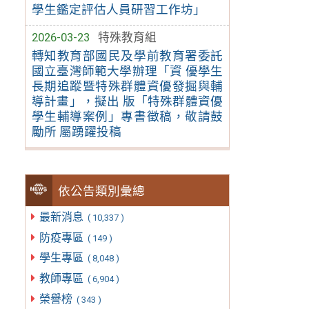
學生鑑定評估人員研習工作坊」
2026-03-23
特殊教育組
轉知教育部國民及學前教育署委託
國立臺灣師範大學辦理「資 優學生
長期追蹤暨特殊群體資優發掘與輔
導計畫」，擬出 版「特殊群體資優
學生輔導案例」專書徵稿，敬請鼓
勵所 屬踴躍投稿
依公告類別彙總
最新消息
( 10,337 )
防疫專區
( 149 )
學生專區
( 8,048 )
教師專區
( 6,904 )
榮譽榜
( 343 )