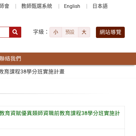
師會
教師甄選系統
English
日本語
字級：
送出
網站導覽
小
預設
大
搜
尋：
聯絡我們
教育課程38學分班實施計畫
殊教育資賦優異類師資職前教育課程38學分班實施計