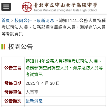
跳
至
選
主
單
首頁
>
校園公告
>
最新消息
>
轉知114年公務人員特種
要
考試司法人 員、法務部調查局調查人員、海岸巡防人員
內
等考試資訊
容
區
校園公告
轉知114年公務人員特種考試司法人 員、
公告主旨
法務部調查局調查人員、海岸巡防人員等
考試資訊
發佈日期
2025 年 4 月 30 日
發佈單位
人事室
公告類別
最新消息