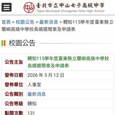
跳
至
選
主
單
首頁
>
校園公告
>
最新消息
>
轉知115學年度臺東縣立
要
蘭嶼高級中學校長遴選簡章及申請表
內
容
校園公告
區
轉知115學年度臺東縣立蘭嶼高級中學校
公告主旨
長遴選簡章及申請表
發佈日期
2026 年 5 月 12 日
發佈單位
人事室
公告類別
最新消息
公告等級
轉知
點閱次數
131