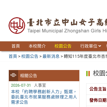
跳
至
主
要
內
容
區
首頁
本校簡介
校園公告
行政單位
首頁
>
校園公告
>
最新消息
>
轉知115年度臺北市
校園
相關公告
2026-07-31
人事室
公告主旨
本校「約聘學務創新人力」甄選，
委託臺北市就業服務處辦理之用人
發佈日期
需求公告