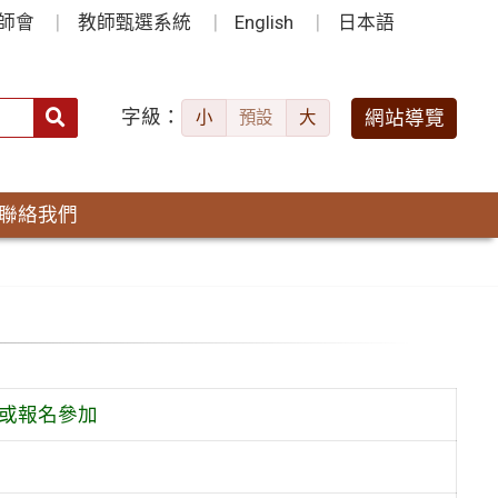
師會
教師甄選系統
English
日本語
字級：
送出
網站導覽
小
預設
大
搜
尋：
聯絡我們
薦或報名參加