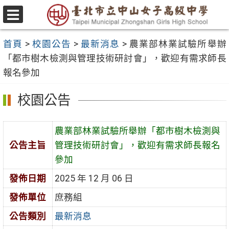
跳
至
選
主
單
首頁
>
校園公告
>
最新消息
>
農業部林業試驗所舉辦
要
「都市樹木檢測與管理技術研討會」，歡迎有需求師長
內
報名參加
容
區
校園公告
農業部林業試驗所舉辦「都市樹木檢測與
公告主旨
管理技術研討會」，歡迎有需求師長報名
參加
發佈日期
2025 年 12 月 06 日
發佈單位
庶務組
公告類別
最新消息