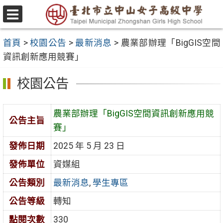
跳
至
選
主
單
首頁
>
校園公告
>
最新消息
>
農業部辦理「BigGIS空間
要
資訊創新應用競賽」
內
容
校園公告
區
農業部辦理「BigGIS空間資訊創新應用競
公告主旨
賽」
發佈日期
2025 年 5 月 23 日
發佈單位
資媒組
公告類別
最新消息
,
學生專區
公告等級
轉知
點閱次數
330