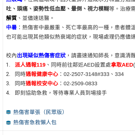
吐、頭痛、姿勢性低血壓、暈倒、視力模糊
等。治療
解質
、並儘速送醫。
中暑
：熱傷害中最嚴重、死亡率最高的一種，患者體
也可能出現其他類似熱衰竭的症狀，現場處理仍應儘
校內
出現疑似熱傷害症狀
，請盡速通知師長，意識清
派人
通報119
、同時前往鄰近AED設置處
拿取AED
同時
通報健康中心
：02-2507-3148#333、334
同時
通報校安中心
：02-2509-0833
即刻協助急救，等待專業人員到場接手
熱傷害單張（民眾版）
熱傷害急救懶人包