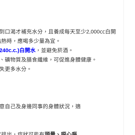
等到口渴才補充水分，且養成每天至
少2,000㏄白開
酷熱時，應喝多
少量為宜。
0c.c.)白開水
，並避免菸酒。
素、礦物質及膳食纖維，可促進身體
健康。
流失更多水分。
留意自己及身邊同事的身體狀況，適
度排出，症狀可能有
頭暈、噁心
嘔