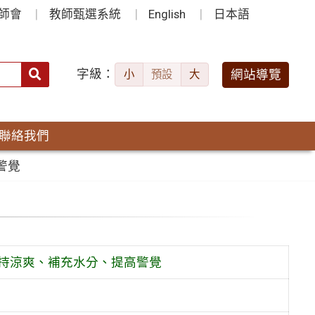
師會
教師甄選系統
English
日本語
字級：
送出
網站導覽
小
預設
大
搜
尋：
聯絡我們
警覺
持涼爽、補充水分、提高警覺