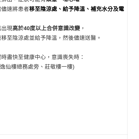
需儘速將患者
移至陰涼處、給予降溫、補充水分及電
溫出現
高於40度以上合併意識
改變
，
速移至陰涼處並給
予降溫，然後儘速送醫。
醒時盡快至健康中心，意識喪失時：
(逸仙樓總務處旁、莊敬樓一樓)