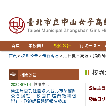
跳
至
主
要
內
容
區
首頁
本校簡介
校園公告
行政單位
首頁
>
校園公告
>
最新消息
>
近日夏日高溫，提醒師
校園
相關公告
2026-07-14
健康中心
公告主旨
衛生局委託社團法人台北市牙醫師
公會辦理「校園口腔衛教研習
發佈日期
營」，歡迎師長踴躍報名參加