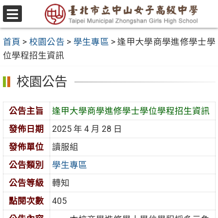
跳
至
選
主
單
首頁
>
校園公告
>
學生專區
>
逢甲大學商學進修學士學
要
位學程招生資訊
內
容
校園公告
區
公告主旨
逢甲大學商學進修學士學位學程招生資訊
發佈日期
2025 年 4 月 28 日
發佈單位
讀服組
公告類別
學生專區
公告等級
轉知
點閱次數
405