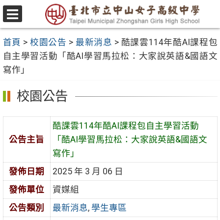
跳
至
選
主
單
首頁
>
校園公告
>
最新消息
>
酷課雲114年酷AI課程包
要
自主學習活動「酷AI學習馬拉松：大家說英語&國語文
內
寫作」
容
區
校園公告
酷課雲114年酷AI課程包自主學習活動
公告主旨
「酷AI學習馬拉松：大家說英語&國語文
寫作」
發佈日期
2025 年 3 月 06 日
發佈單位
資媒組
公告類別
最新消息
,
學生專區