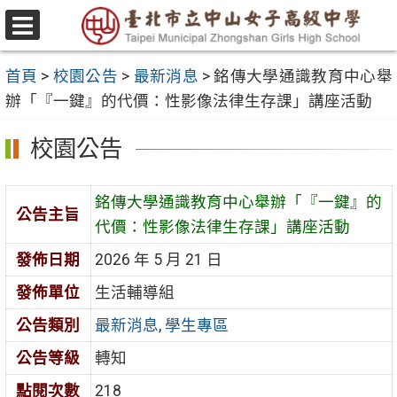
跳
至
選
主
單
首頁
>
校園公告
>
最新消息
>
銘傳大學通識教育中心舉
要
辦「『一鍵』的代價：性影像法律生存課」講座活動
內
容
校園公告
區
銘傳大學通識教育中心舉辦「『一鍵』的
公告主旨
代價：性影像法律生存課」講座活動
發佈日期
2026 年 5 月 21 日
發佈單位
生活輔導組
公告類別
最新消息
,
學生專區
公告等級
轉知
點閱次數
218