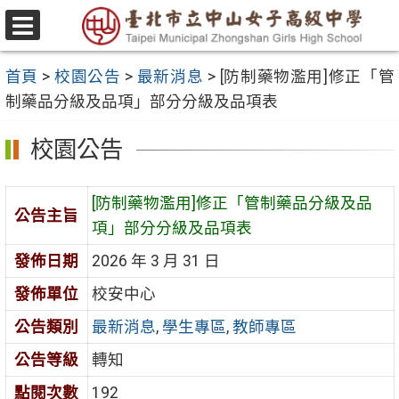
跳
至
選
主
單
首頁
>
校園公告
>
最新消息
>
[防制藥物濫用]修正「管
要
制藥品分級及品項」部分分級及品項表
內
容
校園公告
區
[防制藥物濫用]修正「管制藥品分級及品
公告主旨
項」部分分級及品項表
發佈日期
2026 年 3 月 31 日
發佈單位
校安中心
公告類別
最新消息
,
學生專區
,
教師專區
公告等級
轉知
點閱次數
192