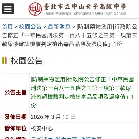
跳
至
選
主
單
首頁
>
校園公告
>
最新消息
>
[防制藥物濫用]行政院公
要
告修正「中華民國刑法第一百八十五條之三第一項第三
內
款尿液確認檢驗判定檢出毒品品項及濃度值」1份
容
區
校園公告
[防制藥物濫用]行政院公告修正「中華民國
刑法第一百八十五條之三第一項第三款尿
公告主旨
液確認檢驗判定檢出毒品品項及濃度值」1
份
發佈日期
2026 年 3 月 19 日
發佈單位
校安中心