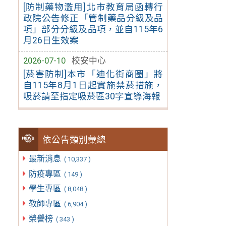
[防制藥物濫用]北市教育局函轉行
政院公告修正「管制藥品分級及品
項」部分分級及品項，並自115年6
月26日生效案
2026-07-10
校安中心
[菸害防制]本市「迪化街商圈」將
自115年8月1日起實施禁菸措施，
吸菸請至指定吸菸區30字宣導海報
依公告類別彙總
最新消息
( 10,337 )
防疫專區
( 149 )
學生專區
( 8,048 )
教師專區
( 6,904 )
榮譽榜
( 343 )