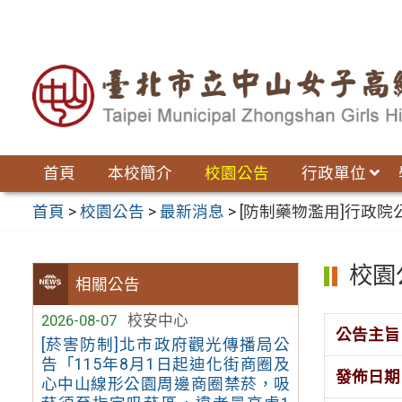
跳
至
主
要
內
容
區
首頁
本校簡介
校園公告
行政單位
首頁
>
校園公告
>
最新消息
>
[防制藥物濫用]行政院
校園
相關公告
2026-08-07
校安中心
公告主旨
[菸害防制]北市政府觀光傳播局公
告「115年8月1日起迪化街商圈及
發佈日期
心中山線形公園周邊商圈禁菸，吸