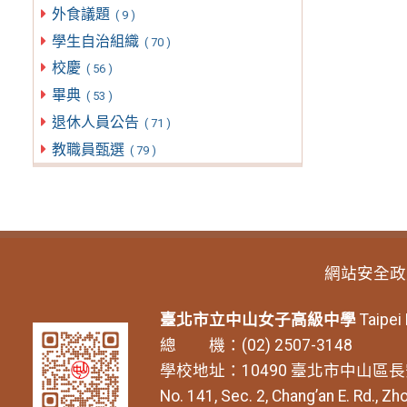
外食議題
( 9 )
學生自治組織
( 70 )
校慶
( 56 )
畢典
( 53 )
退休人員公告
( 71 )
教職員甄選
( 79 )
網站安全政
臺北市立中山女子高級中學
Taipei
總 機：(02) 2507-3148
學校地址：10490 臺北市中山區長
No. 141, Sec. 2, Chang’an E. Rd., Zho