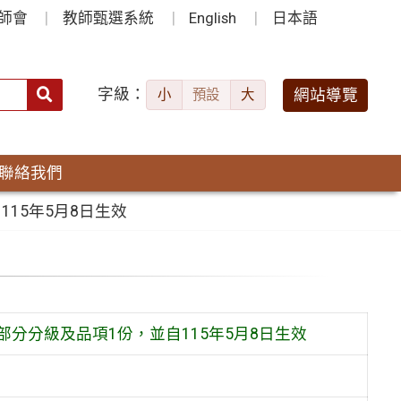
師會
教師甄選系統
English
日本語
字級：
送出
網站導覽
小
預設
大
搜
尋：
聯絡我們
15年5月8日生效
分分級及品項1份，並自115年5月8日生效