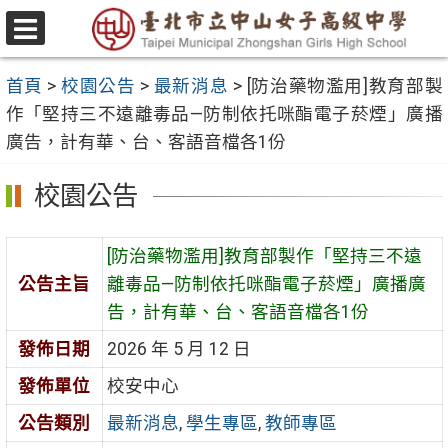
跳
至
選
主
單
首頁
>
校園公告
>
最新消息
>
[防治藥物濫用]教育部製
要
作「堅持三不遠離毒品—防制依托咪酯電子菸煙」廣播
內
廣告，計有華、台、客語音檔各1份
容
區
校園公告
[防治藥物濫用]教育部製作「堅持三不遠
公告主旨
離毒品—防制依托咪酯電子菸煙」廣播廣
告，計有華、台、客語音檔各1份
發佈日期
2026 年 5 月 12 日
發佈單位
校安中心
公告類別
最新消息
,
學生專區
,
教師專區