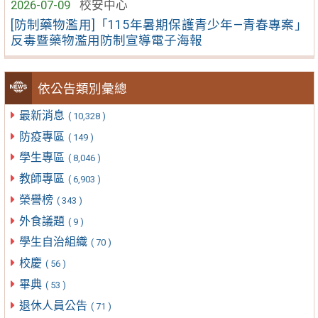
2026-07-09
校安中心
[防制藥物濫用]「115年暑期保護青少年—青春專案」
反毒暨藥物濫用防制宣導電子海報
依公告類別彙總
最新消息
( 10,328 )
防疫專區
( 149 )
學生專區
( 8,046 )
教師專區
( 6,903 )
榮譽榜
( 343 )
外食議題
( 9 )
學生自治組織
( 70 )
校慶
( 56 )
畢典
( 53 )
退休人員公告
( 71 )