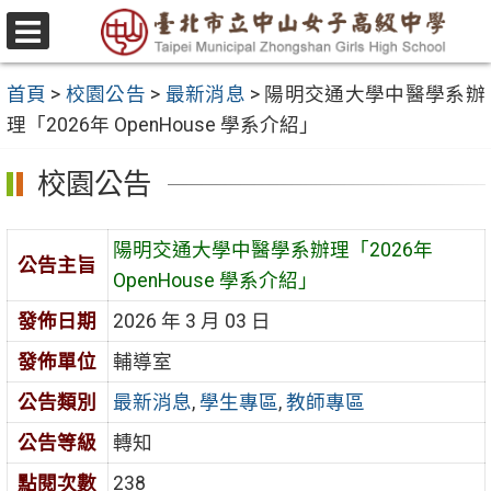
跳
至
選
主
單
首頁
>
校園公告
>
最新消息
>
陽明交通大學中醫學系辦
要
理「2026年 OpenHouse 學系介紹」
內
容
校園公告
區
陽明交通大學中醫學系辦理「2026年
公告主旨
OpenHouse 學系介紹」
發佈日期
2026 年 3 月 03 日
發佈單位
輔導室
公告類別
最新消息
,
學生專區
,
教師專區
公告等級
轉知
點閱次數
238