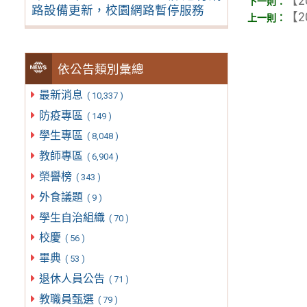
【2
路設備更新，校園網路暫停服務
【2
依公告類別彙總
最新消息
( 10,337 )
防疫專區
( 149 )
學生專區
( 8,048 )
教師專區
( 6,904 )
榮譽榜
( 343 )
外食議題
( 9 )
學生自治組織
( 70 )
校慶
( 56 )
畢典
( 53 )
退休人員公告
( 71 )
教職員甄選
( 79 )