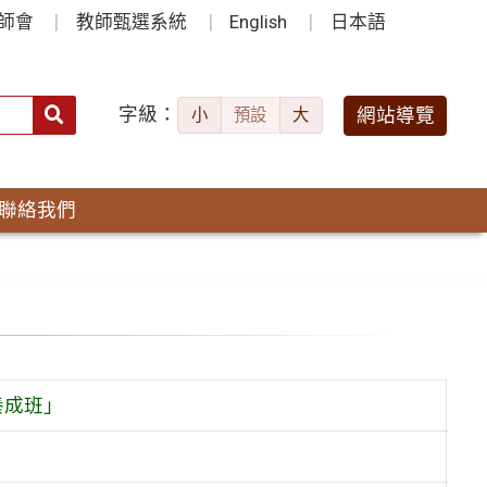
師會
教師甄選系統
English
日本語
字級：
送出
網站導覽
小
預設
大
搜
尋：
聯絡我們
養成班」