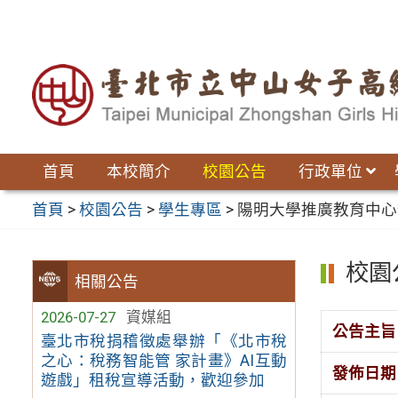
跳
至
主
要
內
容
區
首頁
本校簡介
校園公告
行政單位
首頁
>
校園公告
>
學生專區
>
陽明大學推廣教育中心
校園
相關公告
2026-07-27
資媒組
公告主旨
臺北市稅捐稽徵處舉辦「《北市稅
之心：稅務智能管 家計畫》AI互動
發佈日期
遊戲」租稅宣導活動，歡迎參加