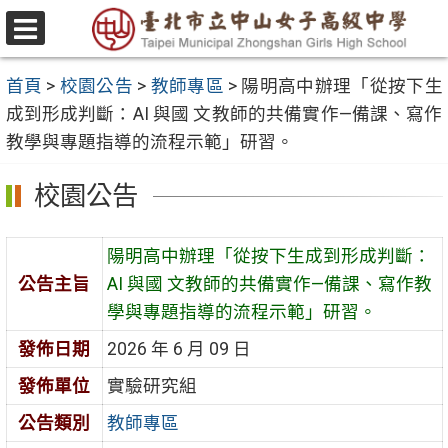
跳
至
選
主
單
首頁
>
校園公告
>
教師專區
>
陽明高中辦理「從按下生
要
成到形成判斷：AI 與國 文教師的共備實作—備課、寫作
內
教學與專題指導的流程示範」研習。
容
區
校園公告
陽明高中辦理「從按下生成到形成判斷：
公告主旨
AI 與國 文教師的共備實作—備課、寫作教
學與專題指導的流程示範」研習。
發佈日期
2026 年 6 月 09 日
發佈單位
實驗研究組
公告類別
教師專區