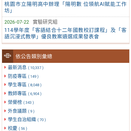
桃園市立陽明高中辦理「陽明數 位領航AI賦能工作
坊」
2026-07-22
實驗研究組
114學年度「客語結合十二年國教校訂課程」及「客
語沉浸式教學」優良教案遴選成果發表會
依公告類別彙總
最新消息
( 10,337 )
防疫專區
( 149 )
學生專區
( 8,048 )
教師專區
( 6,904 )
榮譽榜
( 343 )
外食議題
( 9 )
學生自治組織
( 70 )
校慶
( 56 )