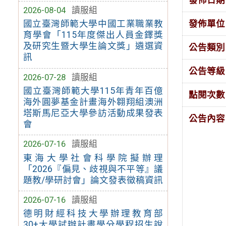
2026-08-04
讀服組
發佈單位
國立臺灣師範大學中國工業職業教
育學會「115年度傑出人員金鐸獎
及研究生暨大學生論文獎」遴選資
公告類別
訊
公告等級
2026-07-28
讀服組
國立臺灣師範大學115年青年百億
點閱次數
海外圓夢基金計畫海外翱翔組澳洲
塔斯馬尼亞大學參訪活動成果發表
公告內容
會
2026-07-16
讀服組
東海大學社會科學院擬辦理
「2026『偏見、歧視與不平等』議
題教/學研討會」論文發表徵稿資訊
2026-07-16
讀服組
德明財經科技大學辦理教育部
30+大學試辦計畫學分學程招生說