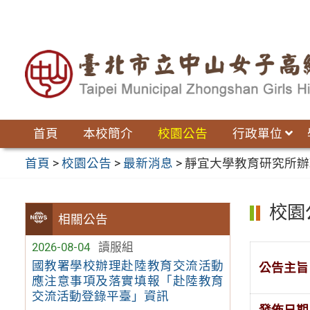
跳
至
主
要
內
容
區
首頁
本校簡介
校園公告
行政單位
首頁
>
校園公告
>
最新消息
>
靜宜大學教育研究所辦
校園
相關公告
2026-08-04
讀服組
國教署學校辦理赴陸教育交流活動
公告主旨
應注意事項及落實填報「赴陸教育
交流活動登錄平臺」資訊
發佈日期