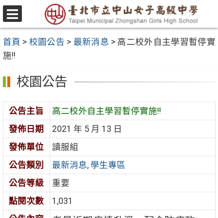
跳
至
選
主
單
首頁
>
校園公告
>
最新消息
>
高二校外自主學習暫停實
要
施!!
內
容
校園公告
區
公告主旨
高二校外自主學習暫停實施!!
發佈日期
2021 年 5 月 13 日
發佈單位
讀服組
公告類別
最新消息
,
學生專區
公告等級
重要
點閱次數
1,031