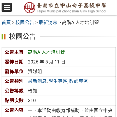
跳
至
選
主
單
首頁
>
校園公告
>
最新消息
>
高階AI人才培訓營
要
內
校園公告
容
區
公告主旨
高階AI人才培訓營
發佈日期
2026 年 5 月 11 日
發佈單位
資媒組
公告類別
最新消息
,
學生專區
,
教師專區
公告等級
轉知
點閱次數
310
公告內容
一、本活動由教育部補助，並由國立中央