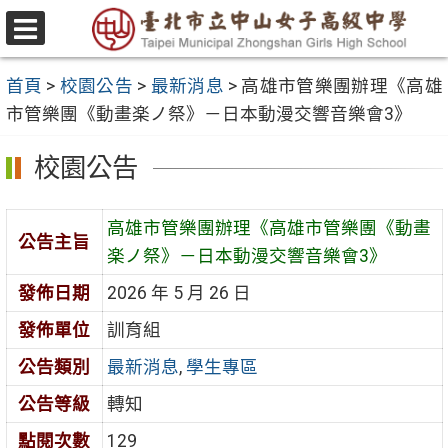
跳
至
選
主
單
首頁
>
校園公告
>
最新消息
>
高雄市管樂團辦理《高雄
要
市管樂團《動畫楽ノ祭》－日本動漫交響音樂會3》
內
容
校園公告
區
高雄市管樂團辦理《高雄市管樂團《動畫
公告主旨
楽ノ祭》－日本動漫交響音樂會3》
發佈日期
2026 年 5 月 26 日
發佈單位
訓育組
公告類別
最新消息
,
學生專區
公告等級
轉知
點閱次數
129