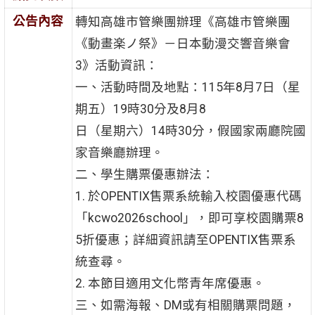
公告內容
轉知高雄市管樂團辦理《高雄市管樂團
《動畫楽ノ祭》－日本動漫交響音樂會
3》活動資訊：
一、活動時間及地點：115年8月7日（星
期五）19時30分及8月8
日（星期六）14時30分，假國家兩廳院國
家音樂廳辦理。
二、學生購票優惠辦法：
1. 於OPENTIX售票系統輸入校園優惠代碼
「kcwo2026school」，即可享校園購票8
5折優惠；詳細資訊請至OPENTIX售票系
統查尋。
2. 本節目適用文化幣青年席優惠。
三、如需海報、DM或有相關購票問題，