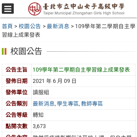
跳
至
選
主
單
首頁
>
校園公告
>
最新消息
>
109學年第二學期自主學
要
習線上成果發表
內
容
校園公告
區
公告主旨
109學年第二學期自主學習線上成果發表
發佈日期
2021 年 6 月 09 日
發佈單位
讀服組
公告類別
最新消息
,
學生專區
,
教師專區
公告等級
轉知
點閱次數
3,673